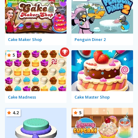
Cake Maker Shop
Penguin Diner 2
5
Cake Madness
Cake Master Shop
4.2
5