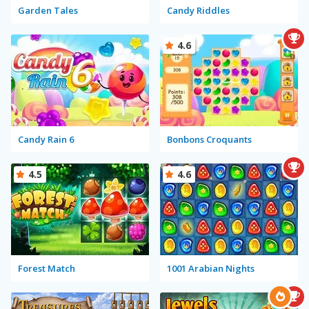
Garden Tales
Candy Riddles
4.6
Candy Rain 6
Bonbons Croquants
4.5
4.6
Forest Match
1001 Arabian Nights