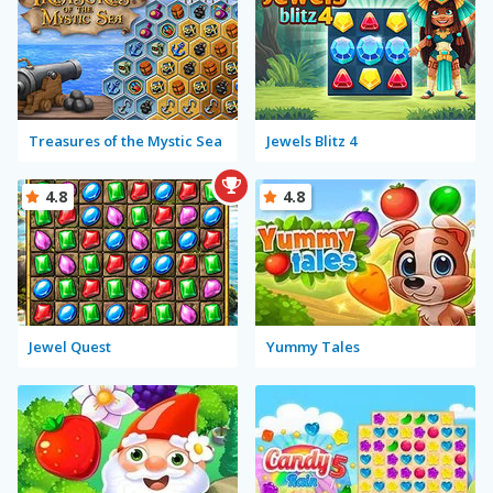
Treasures of the Mystic Sea
Jewels Blitz 4
4.8
4.8
Jewel Quest
Yummy Tales