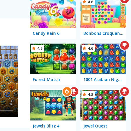
4.6
e
Candy Rain 6
Bonbons Croquants
4.5
4.6
Forest Match
1001 Arabian Nights
4.8
Jewels Blitz 4
Jewel Quest