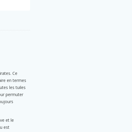
irates. Ce
aire en termes
tes les tuiles
pour permuter
toujours
ve et le
u est