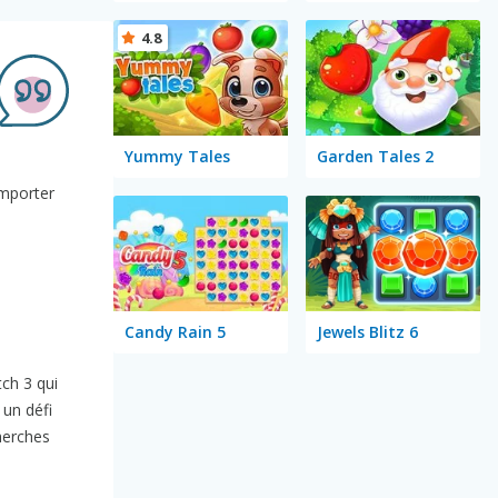
4.8
Yummy Tales
Garden Tales 2
emporter
Candy Rain 5
Jewels Blitz 6
tch 3 qui
 un défi
cherches