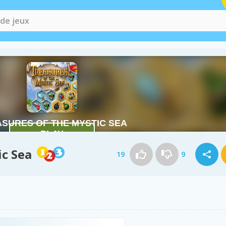
ic Sea
19
9