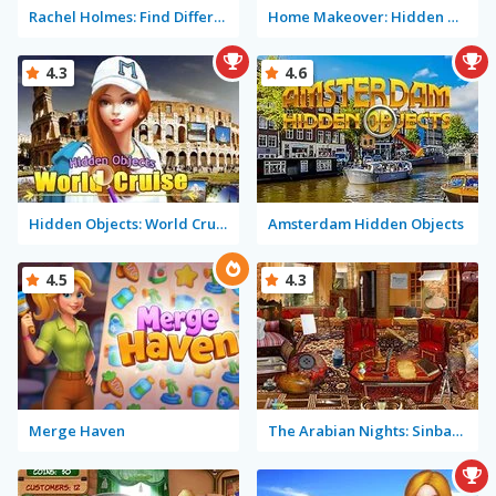
Rachel Holmes: Find Differences
Home Makeover: Hidden Object
4.3
4.6
Hidden Objects: World Cruise
Amsterdam Hidden Objects
4.5
4.3
Merge Haven
The Arabian Nights: Sinbad the Voyager