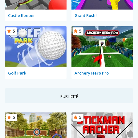
Castle Keeper
Giant Rush!
5
5
Golf Park
Archery Hero Pro
PUBLICITÉ
5
5