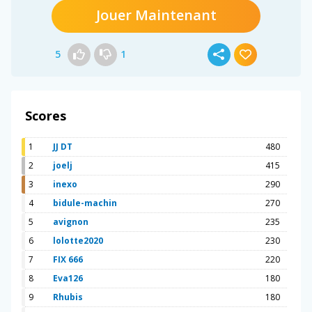
Jouer Maintenant
5
1
Scores
1
JJ DT
480
2
joelj
415
3
inexo
290
4
bidule-machin
270
5
avignon
235
6
lolotte2020
230
7
FIX 666
220
8
Eva126
180
9
Rhubis
180