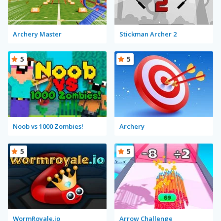
Archery Master
Stickman Archer 2
5
5
Noob vs 1000 Zombies!
Archery
5
5
WormRoyale.io
Arrow Challenge