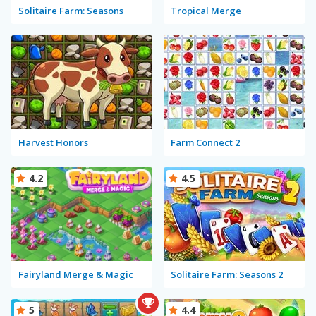
Solitaire Farm: Seasons
Tropical Merge
Harvest Honors
Farm Connect 2
4.2
4.5
Fairyland Merge & Magic
Solitaire Farm: Seasons 2
5
4.4