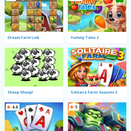
Dream Farm Link
Yummy Tales 2
Sheep Sheep!
Solitaire Farm: Seasons 3
4.6
5