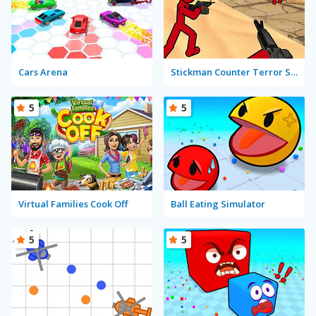
Cars Arena
Stickman Counter Terror Strike
5
5
Virtual Families Cook Off
Ball Eating Simulator
5
5