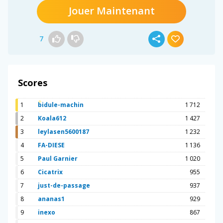
Jouer Maintenant
7
Scores
1
bidule-machin
1 712
2
Koala612
1 427
3
leylasen5600187
1 232
4
FA-DIESE
1 136
5
Paul Garnier
1 020
6
Cicatrix
955
7
just-de-passage
937
8
ananas1
929
9
inexo
867