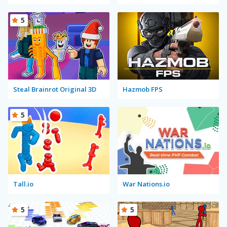
5
Steal Brainrot Original 3D
Hazmob FPS
5
Tall.io
War Nations.io
5
5