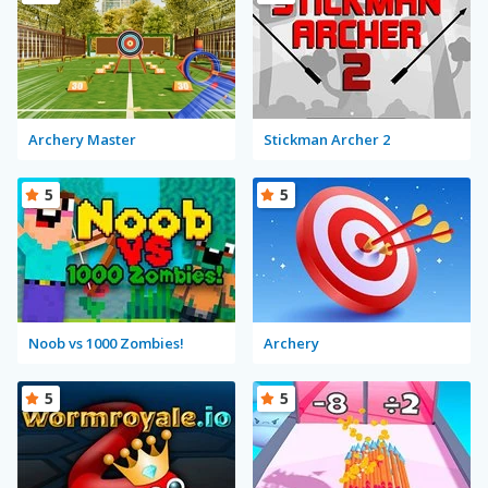
Archery Master
Stickman Archer 2
5
5
Noob vs 1000 Zombies!
Archery
5
5