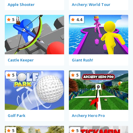
Apple Shooter
Archery: World Tour
5
4.4
Castle Keeper
Giant Rush!
5
5
Golf Park
Archery Hero Pro
5
5