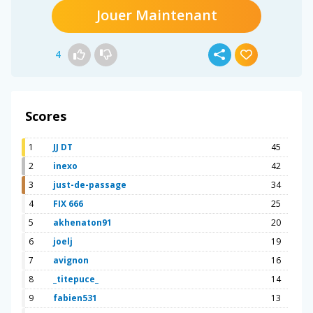
Jouer Maintenant
4
Scores
1
JJ DT
45
2
inexo
42
3
just-de-passage
34
4
FIX 666
25
5
akhenaton91
20
6
joelj
19
7
avignon
16
8
_titepuce_
14
9
fabien531
13