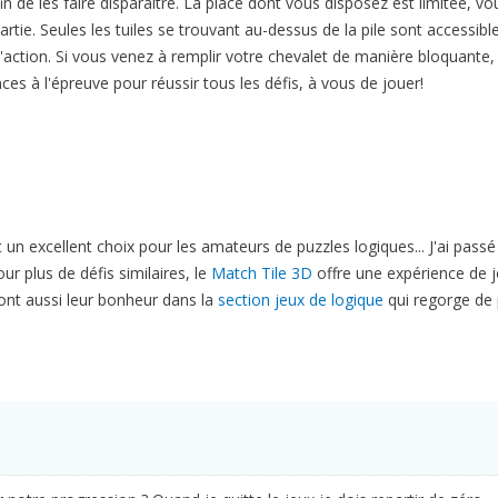
fin de les faire disparaître. La place dont vous disposez est limitée, v
rtie. Seules les tuiles se trouvant au-dessus de la pile sont accessibl
 l'action. Si vous venez à remplir votre chevalet de manière bloquante
s à l'épreuve pour réussir tous les défis, à vous de jouer!
 un excellent choix pour les amateurs de puzzles logiques... J'ai passé
our plus de défis similaires, le
Match Tile 3D
offre une expérience de 
ont aussi leur bonheur dans la
section jeux de logique
qui regorge de 