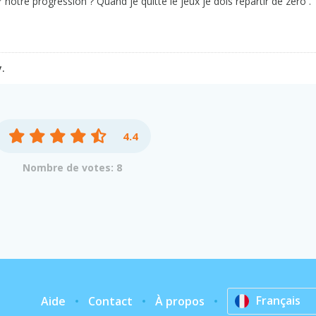
notre progression ? Quand je quitte le jeux je dois repartir de zéro .
.
4.4
Nombre de votes: 8
Français
Aide
Contact
À propos