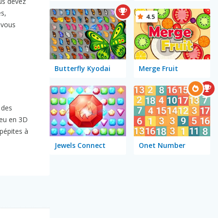
ous devez
es,
4.5
, vous
Butterfly Kyodai
Merge Fruit
 des
jeu en 3D
pépites à
Jewels Connect
Onet Number