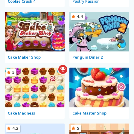
Cookie Crush 4
Pastry Passion
4.4
Cake Maker Shop
Penguin Diner 2
5
Cake Madness
Cake Master Shop
4.2
5