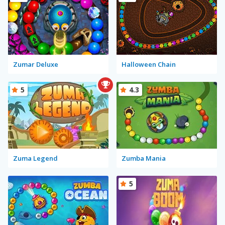
Zumar Deluxe
Halloween Chain
5
4.3
Zuma Legend
Zumba Mania
5