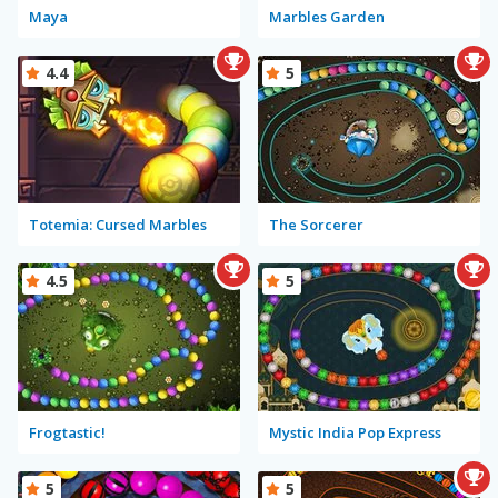
Maya
Marbles Garden
4.4
5
Totemia: Cursed Marbles
The Sorcerer
4.5
5
Frogtastic!
Mystic India Pop Express
5
5