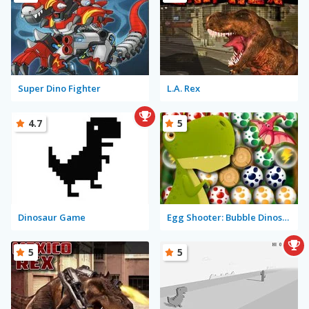
Super Dino Fighter
L.A. Rex
4.7
5
Dinosaur Game
Egg Shooter: Bubble Dinosaur
5
5