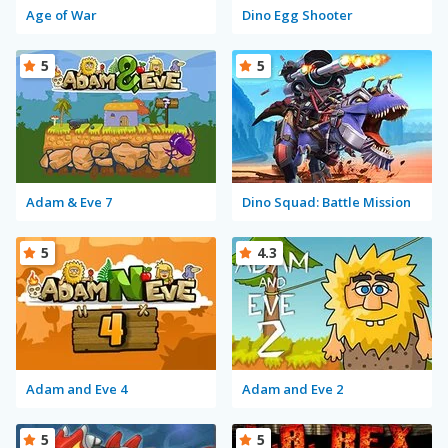
Age of War
Dino Egg Shooter
5
5
Adam & Eve 7
Dino Squad: Battle Mission
5
4.3
Adam and Eve 4
Adam and Eve 2
5
5