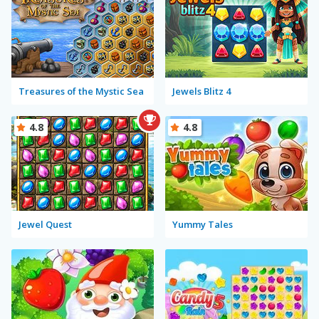
Treasures of the Mystic Sea
Jewels Blitz 4
4.8
4.8
Jewel Quest
Yummy Tales