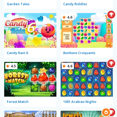
Garden Tales
Candy Riddles
4.6
Candy Rain 6
Bonbons Croquants
4.5
4.6
Forest Match
1001 Arabian Nights