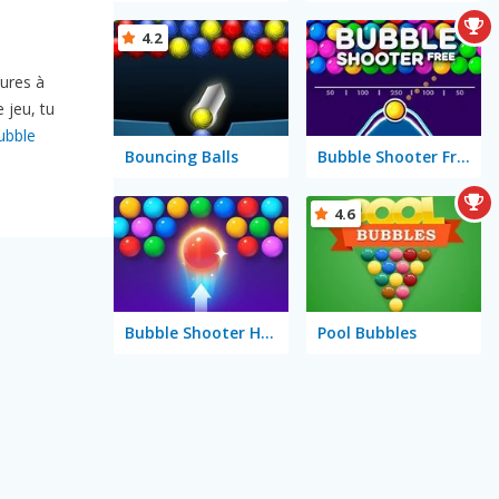
4.2
eures à
 jeu, tu
ubble
Bouncing Balls
Bubble Shooter Free
4.6
Bubble Shooter HD 2
Pool Bubbles