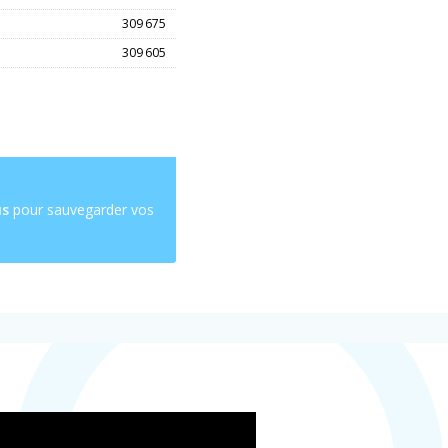
309 675
309 605
us
pour sauvegarder vos