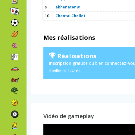
9
akhenaton91
10
Chantal Chollet
Mes réalisations
Réalisations
Inscription
gratuite ou bien
connectez-vo
meilleurs scores.
Vidéo de gameplay