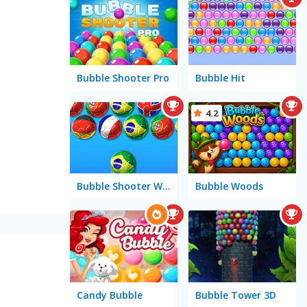
Bubble Shooter Pro
Bubble Hit
4.2
Bubble Shooter World Cup
Bubble Woods
Candy Bubble
Bubble Tower 3D