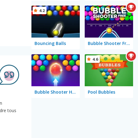
4.2
Bouncing Balls
Bubble Shooter Free
4.6
Bubble Shooter HD 2
Pool Bubbles
en
udre tous