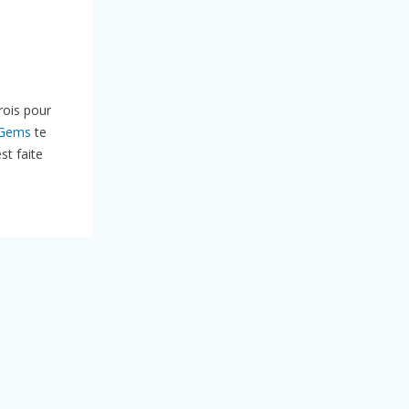
trois pour
 Gems
te
st faite