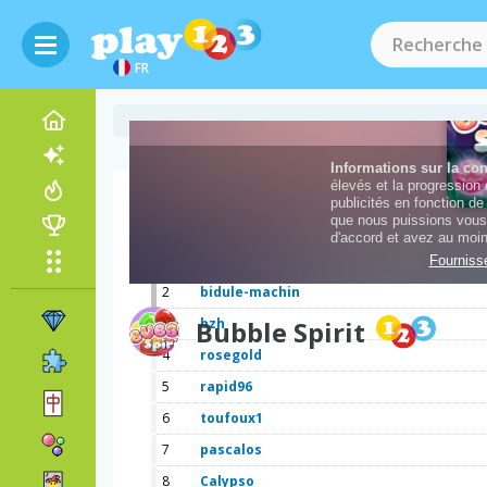
FR
Scores
1
bidule
2
bidule-machin
3
Bubble Spirit
bzh
4
rosegold
5
rapid96
6
toufoux1
7
pascalos
8
Calypso