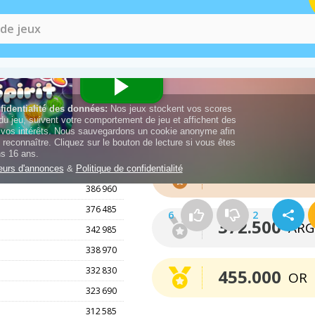
Médailles
388 700
290.000
BRO
386 960
376 485
6
2
372.500
ARG
342 985
338 970
332 830
455.000
OR
323 690
312 585