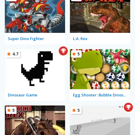
Super Dino Fighter
L.A. Rex
4.7
5
Dinosaur Game
Egg Shooter: Bubble Dinosaur
5
5