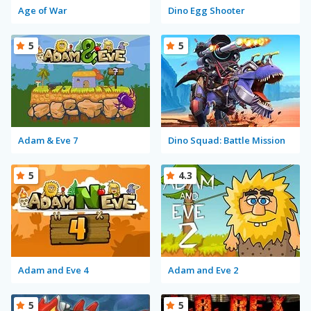
Age of War
Dino Egg Shooter
5
5
Adam & Eve 7
Dino Squad: Battle Mission
5
4.3
Adam and Eve 4
Adam and Eve 2
5
5