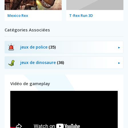
Mexico Rex
T-Rex Run 3D
Catégories Associées
jeux de police
(35)
jeux de dinosaure
(36)
Vidéo de gameplay