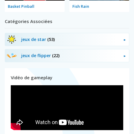
Basket Pinball
Fish Rain
Catégories Associées
jeux de star
(53)
jeux de flipper
(22)
Vidéo de gameplay