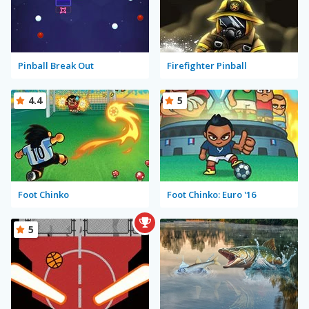
Pinball Break Out
Firefighter Pinball
4.4
5
Foot Chinko
Foot Chinko: Euro '16
5