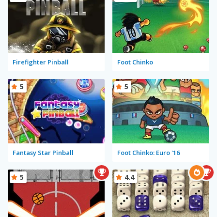
Firefighter Pinball
Foot Chinko
5
5
Fantasy Star Pinball
Foot Chinko: Euro '16
5
4.4