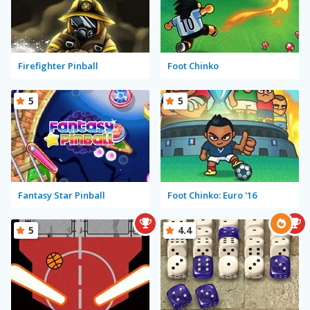
Firefighter Pinball
Foot Chinko
5
5
Fantasy Star Pinball
Foot Chinko: Euro '16
5
4.4