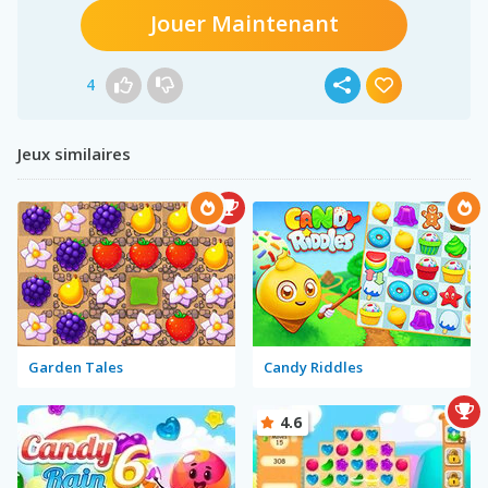
Jouer Maintenant
4
Jeux similaires
Garden Tales
Candy Riddles
4.6