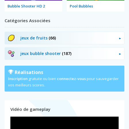
Bubble Shooter HD 2
Pool Bubbles
Catégories Associées
jeux de fruits
(66)
jeux bubble shooter
(187)
Réalisations
Inscription
gratuite ou bien
connectez-vous
pour sauvegarder
vos meilleurs scores.
Vidéo de gameplay