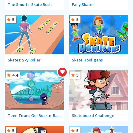
The Smurfs: Skate Rush
Faily Skater
5
5
Skates: Sky Roller
Skate Hooligans
4.4
5
Teen Titans Go! Rock-n-Raven
Skateboard Challenge
5
5