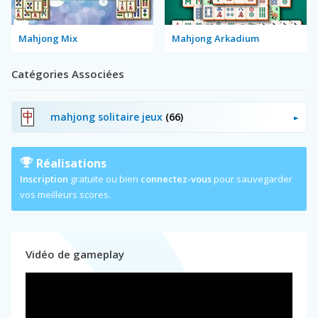
Mahjong Mix
Mahjong Arkadium
Catégories Associées
mahjong solitaire jeux
(66)
Réalisations
Inscription
gratuite ou bien
connectez-vous
pour sauvegarder
vos meilleurs scores.
Vidéo de gameplay