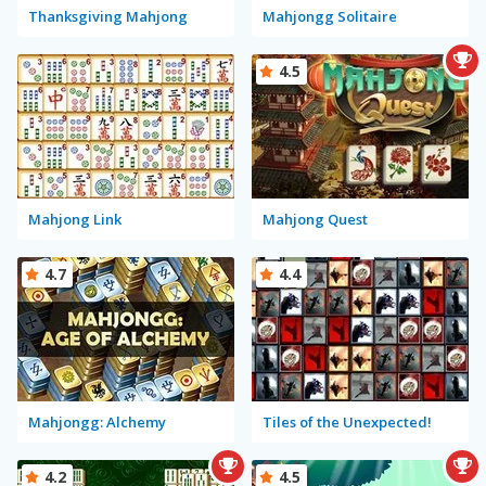
Thanksgiving Mahjong
Mahjongg Solitaire
4.5
Mahjong Link
Mahjong Quest
4.7
4.4
Mahjongg: Alchemy
Tiles of the Unexpected!
4.2
4.5