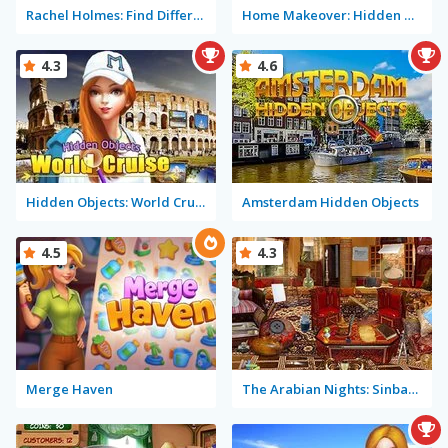
Rachel Holmes: Find Differences
Home Makeover: Hidden Object
4.3
4.6
Hidden Objects: World Cruise
Amsterdam Hidden Objects
4.5
4.3
Merge Haven
The Arabian Nights: Sinbad the Voyager