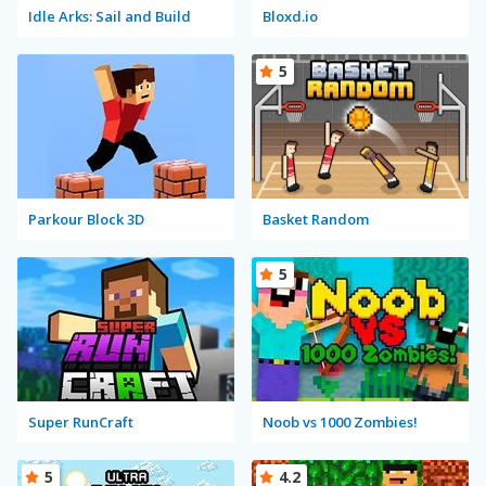
Idle Arks: Sail and Build
Bloxd.io
5
Parkour Block 3D
Basket Random
5
Super RunCraft
Noob vs 1000 Zombies!
5
4.2