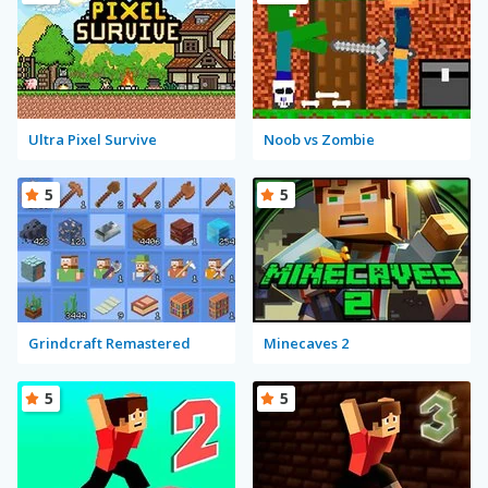
Ultra Pixel Survive
Noob vs Zombie
5
5
Grindcraft Remastered
Minecaves 2
5
5