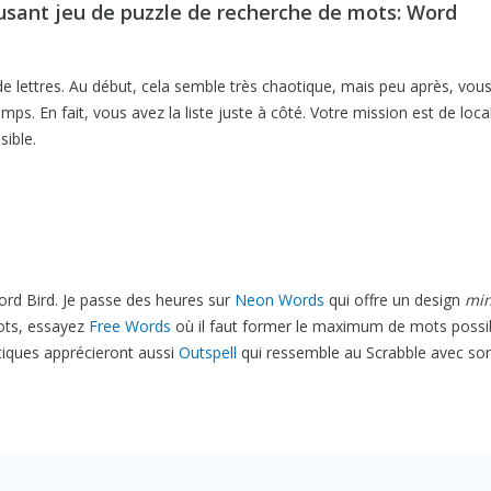
usant jeu de puzzle de recherche de mots: Word
de lettres. Au début, cela semble très chaotique, mais peu après, vou
s. En fait, vous avez la liste juste à côté. Votre mission est de loca
sible.
rd Bird. Je passe des heures sur
Neon Words
qui offre un design
min
ots, essayez
Free Words
où il faut former le maximum de mots possi
stiques apprécieront aussi
Outspell
qui ressemble au Scrabble avec so