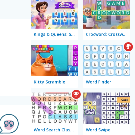
Kings & Queens: Solitaire Tripeaks
Crocword: Crossword Puzzle Game
Kitty Scramble
Word Finder
Word Search Classic
Word Swipe