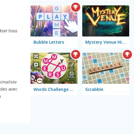
s
liser tous
Bubble Letters
Mystery Venue Hidden Object
imaliste
bles avec
Words Challenge Online
Scrabble
n