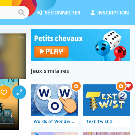
SE CONNECTER
INSCRIPTION
tures
Jeux similaires
Words of Wonders - WOW
Text Twist 2