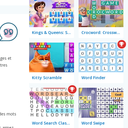
Kings & Queens: Solitaire Tripeaks
Crocword: Crossword Puzzle Game
ges et
ttres
Kitty Scramble
Word Finder
 des mots
n
Word Search Classic
Word Swipe
s aimez