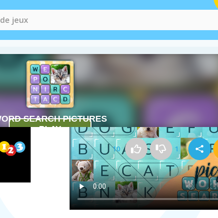
Comment jouer à Word Search Pic
10
1