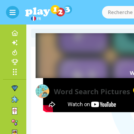
FR
Vidéo de gameplay
Word Search Pictures