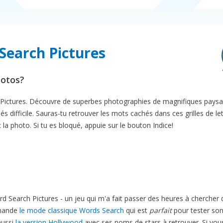
Search Pictures
hotos?
 Pictures. Découvre de superbes photographies de magnifiques paysa
 difficile. Sauras-tu retrouver les mots cachés dans ces grilles de le
a photo. Si tu es bloqué, appuie sur le bouton Indice!
 Search Pictures - un jeu qui m'a fait passer des heures à chercher
mmande
le mode classique Words Search
qui est
parfait
pour tester so
aussi
la version Hollywood
avec ses noms de stars à retrouver. Si vou