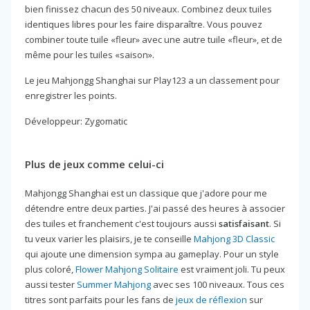
bien finissez chacun des 50 niveaux. Combinez deux tuiles
identiques libres pour les faire disparaître. Vous pouvez
combiner toute tuile «fleur» avec une autre tuile «fleur», et de
même pour les tuiles «saison».
Le jeu Mahjongg Shanghai sur Play123 a un classement pour
enregistrer les points.
Développeur: Zygomatic
Plus de jeux comme celui-ci
Mahjongg Shanghai est un classique que j'adore pour me
détendre entre deux parties. J'ai passé des heures à associer
des tuiles et franchement c'est toujours aussi
satisfaisant
. Si
tu veux varier les plaisirs, je te conseille
Mahjong 3D Classic
qui ajoute une dimension sympa au gameplay. Pour un style
plus coloré,
Flower Mahjong Solitaire
est vraiment joli. Tu peux
aussi tester
Summer Mahjong
avec ses 100 niveaux. Tous ces
titres sont parfaits pour les fans de
jeux de réflexion
sur