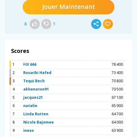
Jouer Maintenant
8
1
Scores
1
FIX 666
78 400
2
Rouatbi Hafed
73 400
3
Tequi Bech
70 800
4
akhenaton91
70 500
5
jacques21
67 100
6
natalie
65 900
7
Linda Rutten
64 700
8
Nicole Bajomee
64 000
9
inexo
63 900