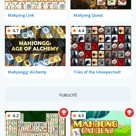
Mahjong Link
Mahjong Quest
4.7
4.4
Mahjongg: Alchemy
Tiles of the Unexpected!
PUBLICITÉ
4.2
4.5