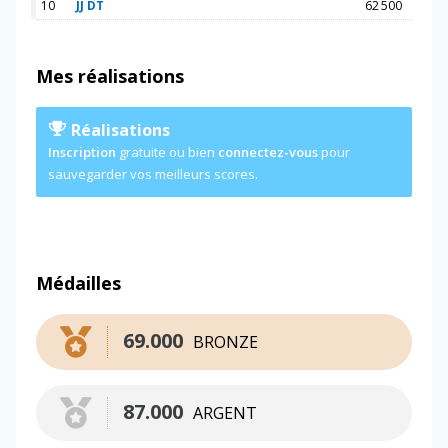
10
JJ DT
62 500
Mes réalisations
Réalisations
Inscription
gratuite ou bien
connectez-vous
pour
sauvegarder vos meilleurs scores.
Médailles
69.000
BRONZE
87.000
ARGENT