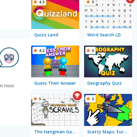
4.3
5
Quizz Land
Word Search (2)
4.2
5
Guess Their Answer
Geography Quiz
rer nous
5
5
The Hangman Game Scrawl
Scatty Maps: Europe