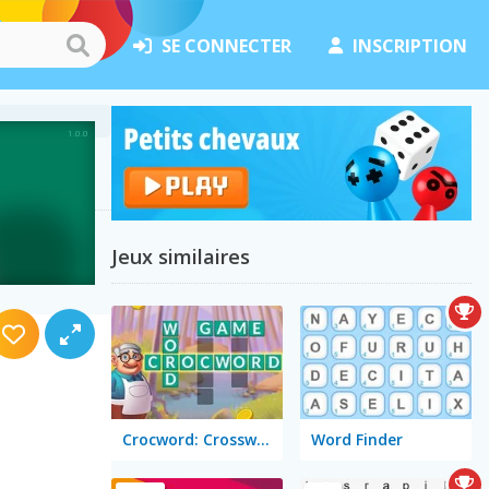
SE CONNECTER
INSCRIPTION
Jeux similaires
Crocword: Crossword Puzzle Game
Word Finder