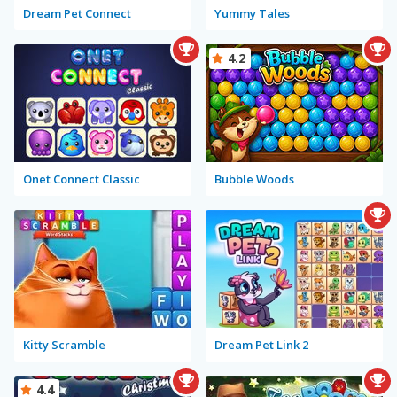
Dream Pet Connect
Yummy Tales
4.2
Onet Connect Classic
Bubble Woods
Kitty Scramble
Dream Pet Link 2
4.4