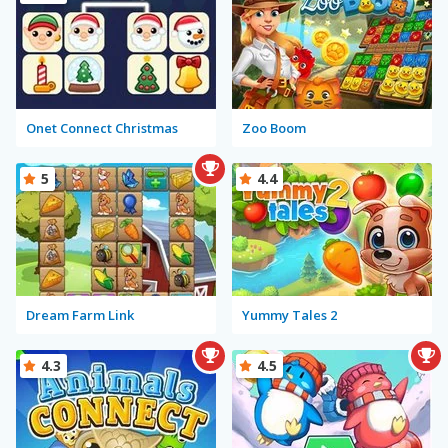
Onet Connect Christmas
Zoo Boom
5
4.4
Dream Farm Link
Yummy Tales 2
4.3
4.5